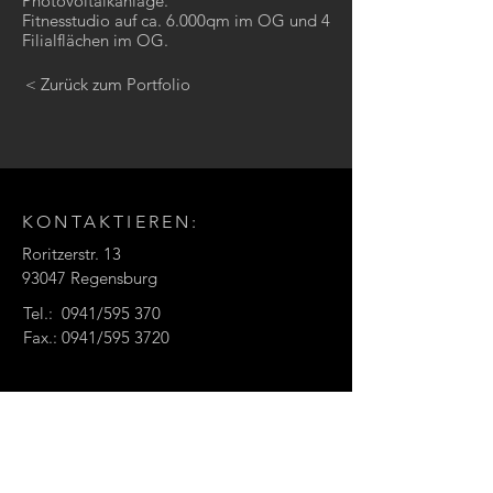
Photovoltaikanlage.
Fitnesstudio auf ca. 6.000qm im OG und 4
Filialflächen im OG.
< Zurück zum Portfolio
KONTAKTIEREN:
Roritzerstr. 13
93047 Regensburg
Tel.: 0941/59
5 370
Fax.: 0941/59
5 3720
E-Mail:
info@nta-online.de
KONTAKT:
Namen eingeben