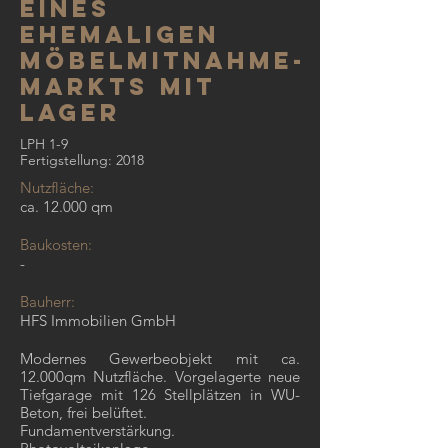
EINES
EHEMALIGEN
möbelmitnahme-
markts mit
lager
LPH 1-9
Fertigstellung: 2018
Nutzfläche:
ca. 12.000 qm
Baukosten:
-
Bauherr:
HFS Immobilien GmbH
Modernes Gewerbeobjekt mit ca.
12.000qm Nutzfläche. Vorgelagerte neue
Tiefgarage mit 126 Stellplätzen in WU-
Beton, frei belüftet.
Fundamentverstärkung.