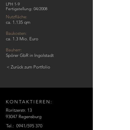
LPH 1-9
Fertigstellung: 04/2008
Nutzfläche:
ca. 1.135 qm
Baukosten:
ca. 1.3 Mio. Euro
Bauherr:
Spörer GbR in Ingolstadt
< Zurück zum Portfolio
KONTAKTIEREN:
Roritzerstr. 13
93047 Regensburg
Tel.: 0941/59
5 370