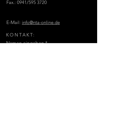
Fax.: 0941/59
5 3720
E-Mail:
info@nta-online.de
KONTAKT:
Namen eingeben
E-Mail eingeben
Nachricht eingeben
Einreichen
Danke für die Nachricht!